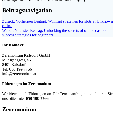
Beitragsnavigation
Zurück:
Vorheriger Beitrag:
Winning strategies for slots at Unknown
casino
Weiter:
Nächster Beitrag:
Unlocking the secrets of online casino
success Strategies for beginners
Ihr Kontakt:
Zeremonium Kalsdorf GmbH
Mühlgangweg 45
8401 Kalsdorf
Tel. 050 199 7766
info@zeremonium.at
Führungen im Zeremonium
Wir bieten auch Führungen an. Für Terminanfragen kontaktieren Sie
uns bitte unter
050 199 7766
.
Zeremonium