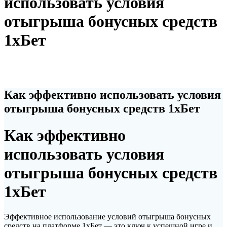
использовать условия
отыгрыша бонусных средств
1хБет
Как эффективно использовать условия
отыгрыша бонусных средств 1хБет
Как эффективно
использовать условия
отыгрыша бонусных средств
1хБет
Эффективное использование условий отыгрыша бонусных
средств на платформе 1хБет — это ключ к успешной игре и