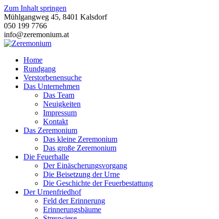
Zum Inhalt springen
Mühlgangweg 45, 8401 Kalsdorf
050 199 7766
info@zeremonium.at
Home
Rundgang
Verstorbenensuche
Das Unternehmen
Das Team
Neuigkeiten
Impressum
Kontakt
Das Zeremonium
Das kleine Zeremonium
Das große Zeremonium
Die Feuerhalle
Der Einäscherungsvorgang
Die Beisetzung der Urne
Die Geschichte der Feuerbestattung
Der Urnenfriedhof
Feld der Erinnerung
Erinnerungsbäume
Streuwiese